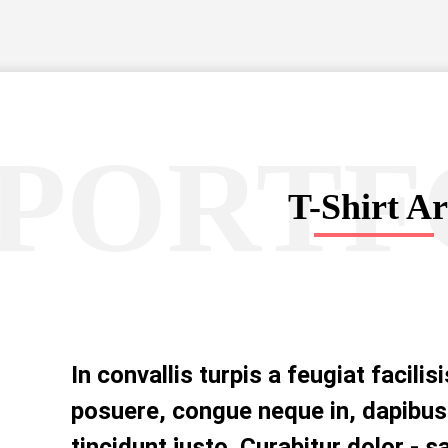
PORTF
T-Shirt Ar
In convallis turpis a feugiat facilis
posuere, congue neque in, dapibus 
tincidunt justo. Curabitur dolor - s