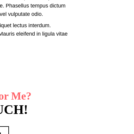
nte. Phasellus tempus dictum
el vulputate odio.
liquet lectus interdum.
uris eleifend in ligula vitae
for Me?
UCH!