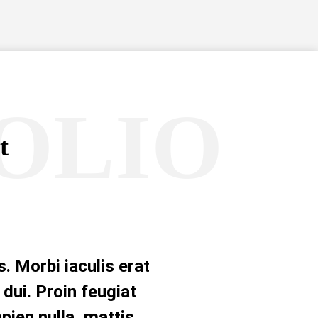
OLIO
t
is. Morbi iaculis erat
dui. Proin feugiat
apien nulla, mattis