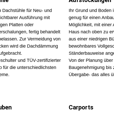
hle
Aufstockungen
en Dachstühle für Neu- und
Ihr Grund und Boden i
sichtbarer Ausführung mit
genug für einen Anba
igen Platten oder
Möglichkeit, mit einer
erschalungen, fertig behandelt
Haus nach oben zu erw
belassen. Zur Vermeidung von
aus einer niedrigen B
ken wird die Dachdämmung
bewohnbares Vollgesc
ufgebracht.
Ständerbauweise angef
schulter und TÜV-zertifizierter
Von der Planung über 
 für die unterschiedlichsten
Baugenehmigung bis z
eme.
Übergabe- das alles 
uben
Carports