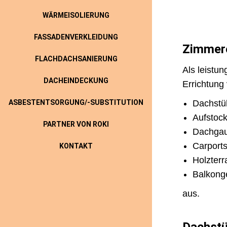
WÄRMEISOLIERUNG
FASSADENVERKLEIDUNG
Zimmere
FLACHDACHSANIERUNG
Als leistun
DACHEINDECKUNG
Errichtung
ASBESTENTSORGUNG/-SUBSTITUTION
Dachstü
Aufstoc
PARTNER VON ROKI
Dachga
Carport
KONTAKT
Holzter
Balkong
aus.