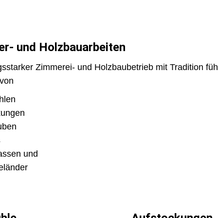
r- und Holzbauarbeiten
gsstarker Zimmerei- und Holzbaubetrieb mit Tradition führ
 von
hlen
kungen
uben
s
rassen und
eländer