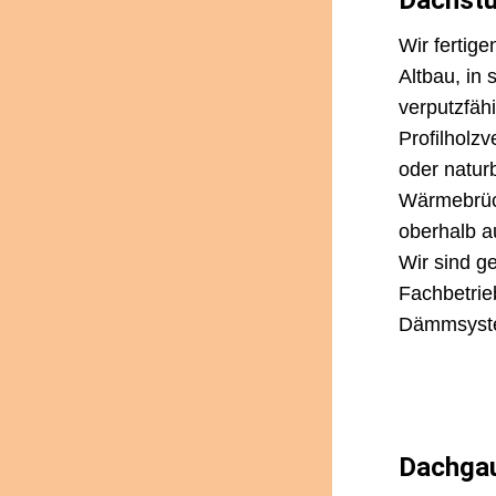
Dachstü
Wir fertig
Altbau, in 
verputzfäh
Profilholzv
oder natur
Wärmebrüc
oberhalb a
Wir sind ge
Fachbetrieb
Dämmsyst
Dachga