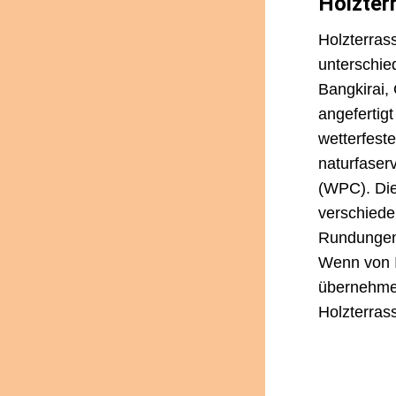
Holzter
Holzterras
unterschie
Bangkirai,
angefertig
wetterfeste
naturfaserv
(WPC). Die
verschiede
Rundungen 
Wenn von 
übernehmen
Holzterras