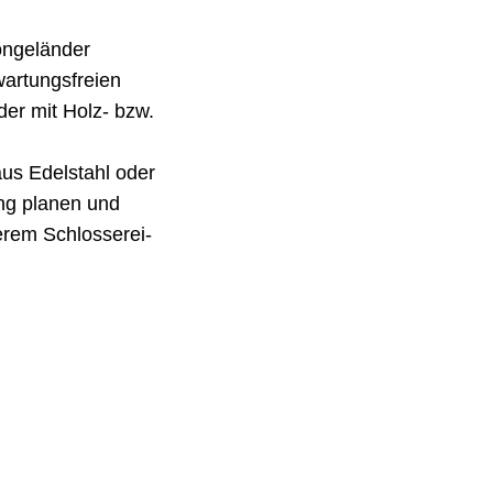
ongeländer
wartungsfreien
oder mit Holz- bzw.
us Edelstahl oder
ung planen und
erem Schlosserei-